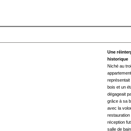
Une réinter
historique
Niché au tro
appartement
représentait
bois et un é
dégageait p
grâce à sa b
avec la volo
restauration
réception fu
salle de bai