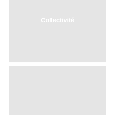
travail qui marient élégance et
fonctionnalité au quotidien.
Collectivité
➔
Nous imaginons des intérieurs uniques et
faciles à vivre, où chaque élément reflète la
personnalité de leurs occupants.