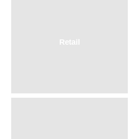
Nous concevons des univers de marque
immersifs et originaux, au service de
l’expérience client.
Retail
➔
Nous proposons des espaces de vie et de